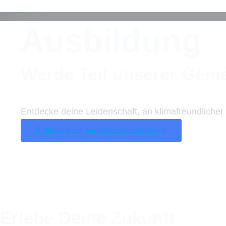
Ausbildung
Werde Teil unserer Geme
Entdecke deine Leidenschaft, an klimafreundlicher
Infoflyer zur Ausbildung herunterladen
Erlebe Deine Zukunft