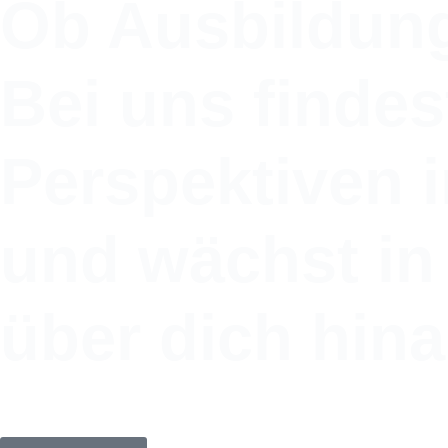
Ob Ausbildung
Bei uns finde
Perspektiven 
und wächst i
über dich hina