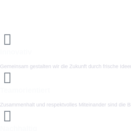
Innovativ
Gemeinsam gestalten wir die Zukunft durch frische Ide
Teamorientiert
Zusammenhalt und respektvolles Miteinander sind die B
Nachhaltig