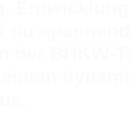
, Entwicklung 
st du spannend
in der BHKW-T
n einem dynam
us.